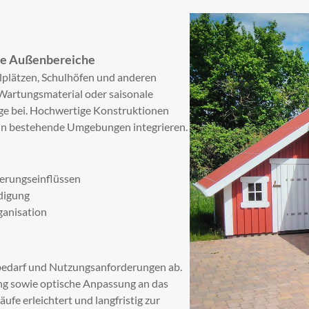
ate Außenbereiche
lplätzen, Schulhöfen und anderen
 Wartungsmaterial oder saisonale
age bei. Hochwertige Konstruktionen
h in bestehende Umgebungen integrieren.
erungseinflüssen
digung
ganisation
bedarf und Nutzungsanforderungen ab.
ung sowie optische Anpassung an das
ufe erleichtert und langfristig zur