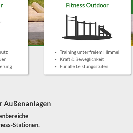
r
Fitness Outdoor
hutz
Training unter freiem Himmel
uen
Kraft & Beweglichkeit
gerung
Für alle Leistungsstufen
für Außenanlagen
ßenbereiche
ness-Stationen.